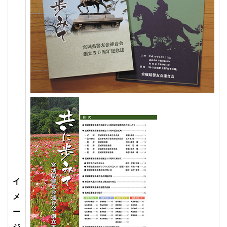
イ
メ
ー