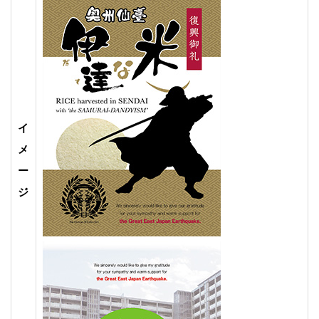
イ
メ
ー
ジ