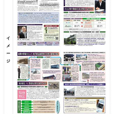
イ
メ
ー
ジ