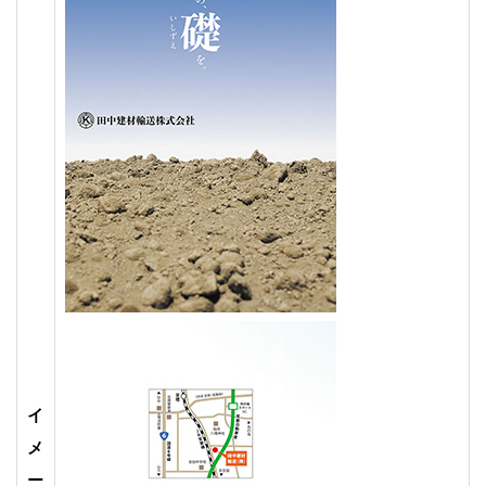
イ
メ
ー