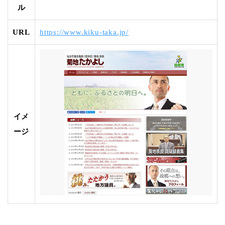
ル
URL
https://www.kiku-taka.jp/
イメ
ージ