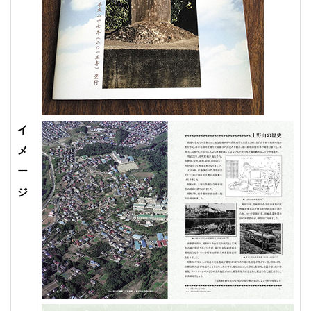
イ
メ
ー
ジ